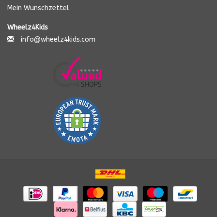
tretroller kind, roller luftreifen klappbar kinde
Mein Wunschzettel
Wheelz4Kids
info@wheelz4kids.com