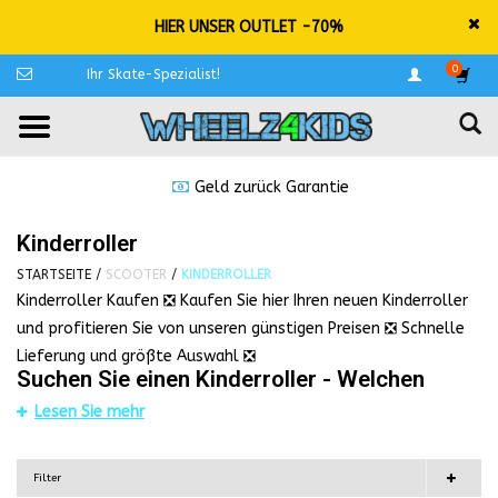
HIER UNSER OUTLET -70%
0
Ihr Skate-Spezialist!
Geld zurück Garantie
Kinderroller
STARTSEITE
/
SCOOTER
/
KINDERROLLER
Kinderroller Kaufen ❎ Kaufen Sie hier Ihren neuen Kinderroller
und profitieren Sie von unseren günstigen Preisen ❎ Schnelle
Lieferung und größte Auswahl ❎
Suchen Sie einen Kinderroller - Welchen
Kinderroller kaufe ich?
Lesen Sie mehr
Auf der Suche nach einem Kinderroller? Wenn Sie sich für einen
Kinderroller entscheiden, ist es wichtig, das Alter des Kindes zu
Filter