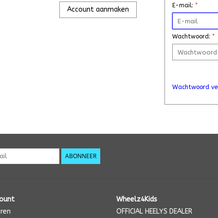
E-mail:
*
Account aanmaken
Wachtwoord:
*
Wachtwoord ve
ABONNEER
count
Wheelz4Kids
eren
OFFICIAL HEELYS DEALER