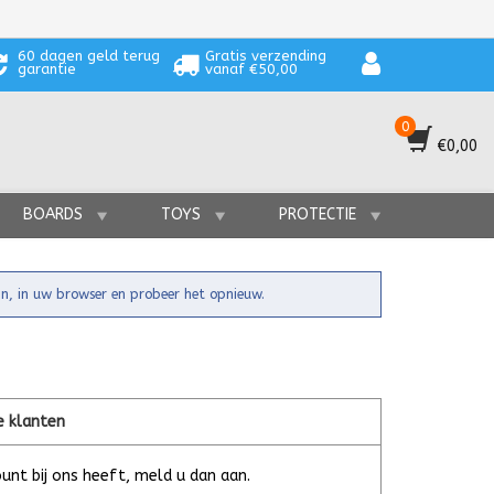
60 dagen geld terug
Gratis verzending
garantie
vanaf €50,00
0
€0,00
BOARDS
TOYS
PROTECTIE
in, in uw browser en probeer het opnieuw.
e klanten
unt bij ons heeft, meld u dan aan.