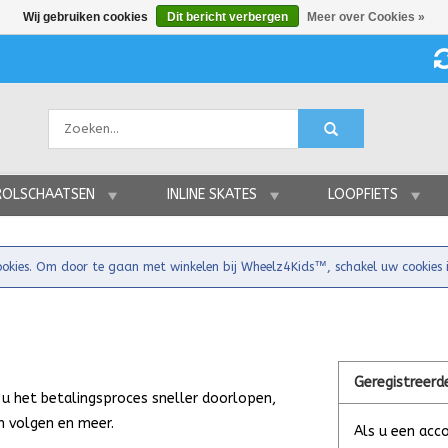
Wij gebruiken cookies
Dit bericht verbergen
Meer over Cookies »
ROLSCHAATSEN
INLINE SKATES
LOOPFIETS
ookies. Om door te gaan met winkelen bij Wheelz4Kids™, schakel uw cookies 
Geregistreerd
u het betalingsproces sneller doorlopen,
n volgen en meer.
Als u een acco