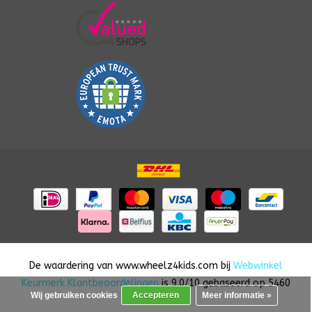
De waardering van
www.wheelz4kids.com
bij
Webwinkel
Keurmerk Klantbeoordelingen
is
9.0
/
10
gebaseerd op
5460
Wij gebruiken cookies
Accepteren
Meer informatie »
reviews.