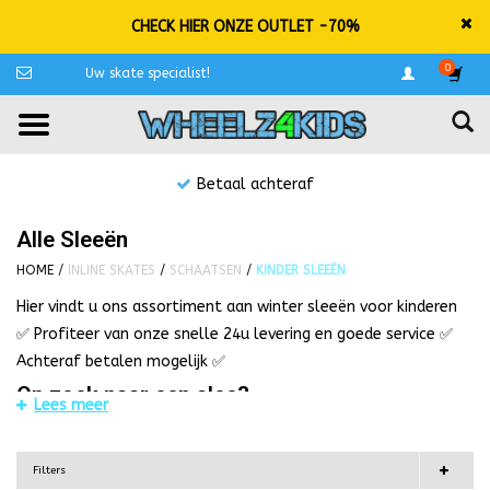
CHECK HIER ONZE OUTLET -70%
0
Uw skate specialist!
Betaal achteraf
Alle Sleeën
HOME
/
INLINE SKATES
/
SCHAATSEN
/
KINDER SLEEËN
Hier vindt u ons assortiment aan winter sleeën voor kinderen
✅ Profiteer van onze snelle 24u levering en goede service ✅
Achteraf betalen mogelijk ✅
Op zoek naar een slee?
Lees meer
Als de eerste pak sneeuw is gevallen, is het weer zover! Dan
barst er weer een ijs en sneeuwkoorts los in het land. Dan is er
Filters
toch niks zo leuk om met uw kleintje te gaan sleeën, of voor