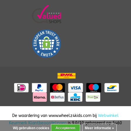
De waardering van
www.wheelz4kids.com
bij
Webwinkel
Keurmerk Klantbeoordelingen
is
9.0
/
10
gebaseerd op
5460
Wij gebruiken cookies
Accepteren
Meer informatie »
reviews.