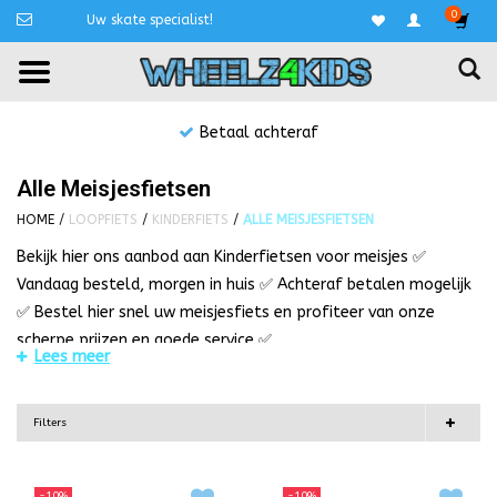
0
Uw skate specialist!
Betaal achteraf
Alle Meisjesfietsen
HOME
/
LOOPFIETS
/
KINDERFIETS
/
ALLE MEISJESFIETSEN
Bekijk hier ons aanbod aan Kinderfietsen voor meisjes ✅
Vandaag besteld, morgen in huis ✅ Achteraf betalen mogelijk
✅ Bestel hier snel uw meisjesfiets en profiteer van onze
scherpe prijzen en goede service ✅
Lees meer
Meisjesfiets kopen?
Bij het online bestellen van een kinderfiets is het belangrijk
Filters
dat u rekening houdt met de maten en de leeftijd van het
kind.De kinderfietsen worden in diverse inch maten
aangeboden. We bieden kinderfietsen aan van 10 tot en met
-10%
-10%