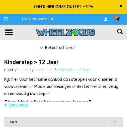
CHECK HIER ONZE OUTLET -70%
0
Uw skate specialist!
Niet goed, geld terug!
Kinderstep > 12 Jaar
HOME
/
STEPPEN
/
KINDERSTEP
/
STEP KIND > 12 JAAR
Kijk hier voor het ruime aanbod aan steppen voor kinderen &
volwassenen ✅ Mooie aanbiedingen ✅ Bestel hier snel, veilig
en eenvoudig uw step ✅
Step kind of volwassenen kopen?
Lees meer
Steppen die geschikt zijn voor een leeftijd van 1 tot 14 jaar
zien wij als kinderstep. Een groot deel van de steppen die
Filters
geschikt zijn voor kinderen kunnen 'ook' door volwassenen