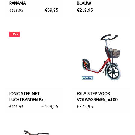
PANAMA
BLAUW
€89,95
€219,95
€139,95
-15%
IONIC STEP MET
ESLA STEP VOOR
LUCHTBANDEN 8+,
VOLWASSENEN, 4100
BLAUW
RED
€109,95
€379,95
€129,95