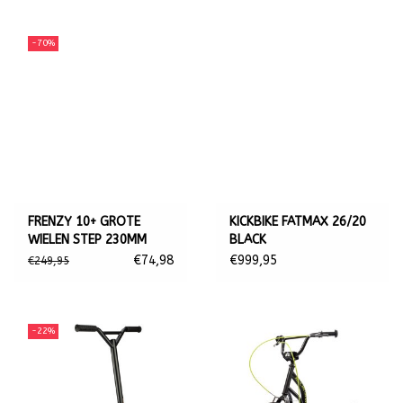
worden gebruikt.
-70%
Of je nu naar school gaat of gewoon fijn een rondje wilt rijden,
de step voor kinderen is niet alleen leuk om urenlang plezier
mee te hebben, maar ook erg goed voor het trainen van de
balans en het evenwicht.
Tegelijkertijd is het steppen erg gezond omdat uw kind lekker
in de buitenlucht actief is. Bovendien is de step ook makkelijk
op te bergen omdat de meeste steppen voor kinderen
inklapbaar zijn en daarom weinig ruimte in beslag nemen.
FRENZY 10+ GROTE
KICKBIKE FATMAX 26/20
WIELEN STEP 230MM
BLACK
We hebben steppen voor iedereens smaak, leeftijd en budget.
€74,98
€999,95
€249,95
Je kinderstep wordt direct uit voorraad geleverd met de
volledige garantie en service. Kijk nu ook snel naar onze vele
kinderstep aanbiedingen en nieuwste modellen. Of het nu een
-22%
3-wiel step is of een 2-wiel vouwstep, we hebben de juiste
step voor ieder kind!
Skate Bescherming en veiligheid