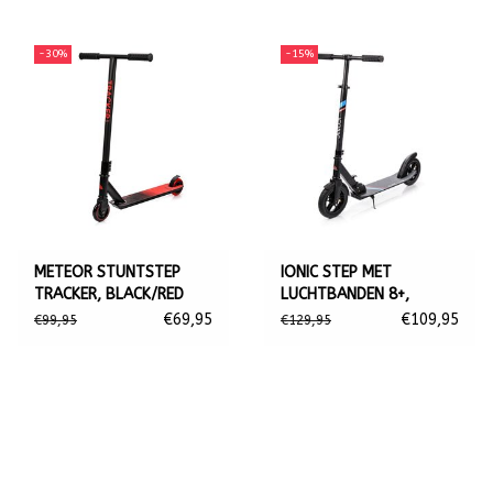
-30%
-15%
METEOR STUNTSTEP
IONIC STEP MET
TRACKER, BLACK/RED
LUCHTBANDEN 8+,
ZWART
€69,95
€109,95
€99,95
€129,95