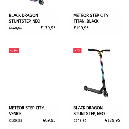
BLACK DRAGON
METEOR STEP CITY
STUNTSTEP, NEO
TITAN, BLACK
CHROMIAN
€139,95
€109,95
€149,95
-18%
-7%
METEOR STEP CITY,
BLACK DRAGON
VENICE
STUNTSTEP, NEO
CHROMAGNON
€89,95
€139,95
€109,95
€149,95