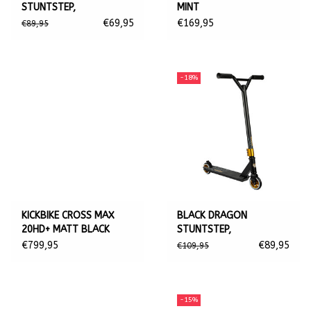
STUNTSTEP,
MINT
BLAUW/ZWART
€69,95
€169,95
€89,95
-18%
KICKBIKE CROSS MAX
BLACK DRAGON
20HD+ MATT BLACK
STUNTSTEP,
(HYDRAULIC)
GOUD/ZWART
€799,95
€89,95
€109,95
-15%