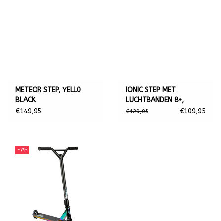
METEOR STEP, YELL0
IONIC STEP MET
BLACK
LUCHTBANDEN 8+,
GRIJS/WIT
€149,95
€109,95
€129,95
-7%