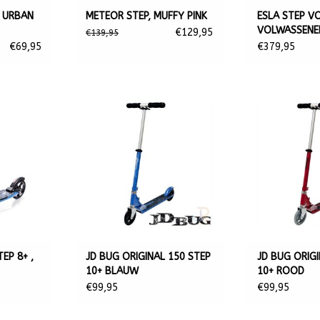
 URBAN
METEOR STEP, MUFFY PINK
ESLA STEP V
VOLWASSENEN
€129,95
€139,95
€69,95
€379,95
EP 8+ ,
JD BUG ORIGINAL 150 STEP
JD BUG ORIGI
10+ BLAUW
10+ ROOD
€99,95
€99,95