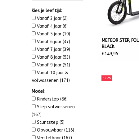
wielen kiezen, omdat ze meer stabiliteit bieden en 
voor beweging nodig hebt. Voor volwassenen raden 
Kies je leeftijd:
Step met grote wielen kopen?
Vanaf 3 jaar
(2)
Vanaf 4 jaar
(6)
Voor langere afstanden in de stad of om te winkelen
Vanaf 5 jaar
(10)
grote banden compenseren hobbels op het wegdek e
METEOR STEP, FO
Vanaf 6 jaar
(37)
BLACK
*
Bestel hier uw step met grote wielen en profiteer 
Vanaf 7 jaar
(39)
€149,95
Vanaf 8 jaar
(53)
Vanaf 9 jaar
(51)
Vanaf 10 jaar &
-50%
Volwassenen
(171)
Model:
Kinderstep
(86)
Step volwassenen
(167)
Stuntstep
(5)
Opvouwbaar
(116)
Verstelbaar
(167)