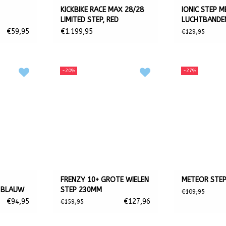
KICKBIKE RACE MAX 28/28
IONIC STEP M
LIMITED STEP, RED
LUCHTBANDEN
€59,95
€1.199,95
€129,95
-20%
-27%
FRENZY 10+ GROTE WIELEN
METEOR STEP 
 BLAUW
STEP 230MM
€109,95
€94,95
€127,96
€159,95