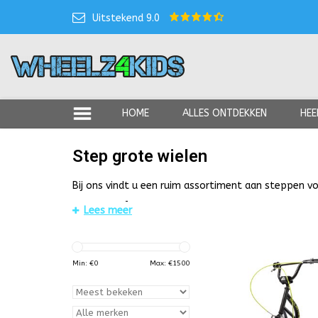
Uitstekend 9.0
HOME
ALLES ONTDEKKEN
HEE
Step grote wielen
Bij ons vindt u een ruim assortiment aan steppen 
Op zoek naar een step met grot
Lees meer
Als u op zoek bent naar een step met grote wielen 
door
kinderen
worden gebruikt.
Min: €
0
Max: €
1500
De voordelen van een step met 
Volwassenen gebruiken de autoped of step meestal v