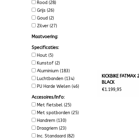
Rood
(28)
Grijs
(26)
Goud
(2)
Zilver
(27)
Maatvoering:
Specificaties:
Hout
(5)
Kunstof
(2)
Aluminium
(183)
KICKBIKE FATMAX 
Luchtbanden
(134)
BLACK
PU Harde Wielen
(46)
€1.199,95
Accesoires/Info:
Met fietsbel
(25)
Met spatborden
(25)
Handrem
(130)
Draagriem
(23)
Inc. Standaard
(82)