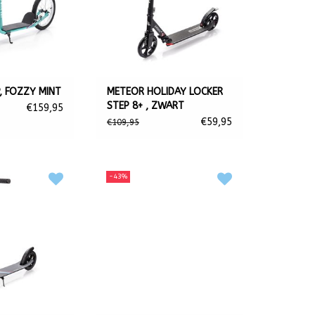
estal sneller, wat betekent dat je minder energie
minste 150 mm.
en kan er comfortabel en snel worden gerold. De
 van parkerenmet je auto.
, FOZZY MINT
METEOR HOLIDAY LOCKER
STEP 8+ , ZWART
€159,95
€59,95
€109,95
-43%