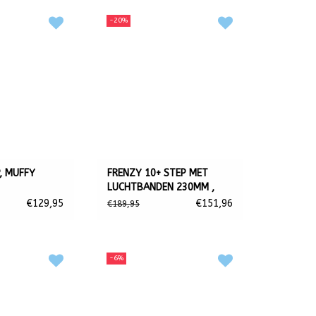
-20%
, MUFFY
FRENZY 10+ STEP MET
LUCHTBANDEN 230MM ,
ZWART
€129,95
€151,96
€189,95
-6%