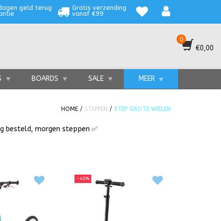
dagen geld terug
Gratis verzending
antie
vanaf €99
0
€0,00
S
BOARDS
SALE
MEER
HOME
/
STEPPEN
/
STEP GROTE WIELEN
aag besteld, morgen steppen ✅
pen met grote wielen voor
volwassenen
kunnen 'ook'
-45%
et een goed idee om voor een ​​step met grote