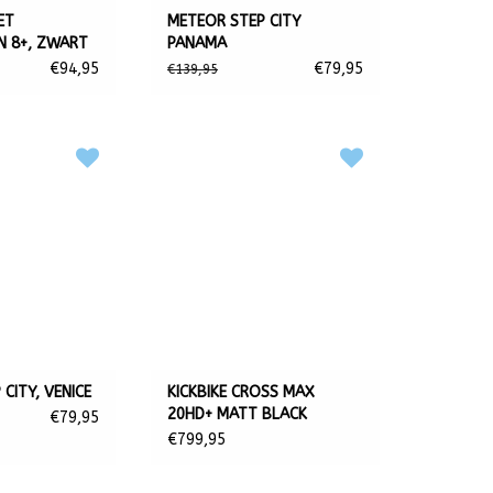
ET
METEOR STEP CITY
 8+, ZWART
PANAMA
€94,95
€79,95
€139,95
CITY, VENICE
KICKBIKE CROSS MAX
20HD+ MATT BLACK
€79,95
(HYDRAULIC)
€799,95