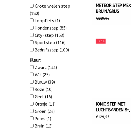
METEOR STEP MEX
Grote wielen step
BRUIN/GRIJS
(180)
€119,95
Loopfiets
(1)
Hondenstep
(85)
City-step
(153)
-27%
Sportstep
(116)
Bedrijfsstep
(100)
Kleur:
Zwart
(141)
Wit
(25)
Blauw
(39)
Roze
(10)
Geel
(16)
IONIC STEP MET
Oranje
(11)
LUCHTBANDEN 8+,
Groen
(24)
€129,95
Paars
(1)
Bruin
(12)