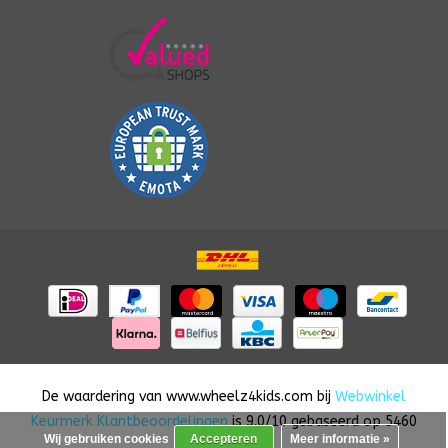
De waardering van
www.wheelz4kids.com
bij
Webwinkel
Keurmerk Klantbeoordelingen
is
9.0
/
10
gebaseerd op
5460
Wij gebruiken cookies
Accepteren
Meer informatie »
reviews.