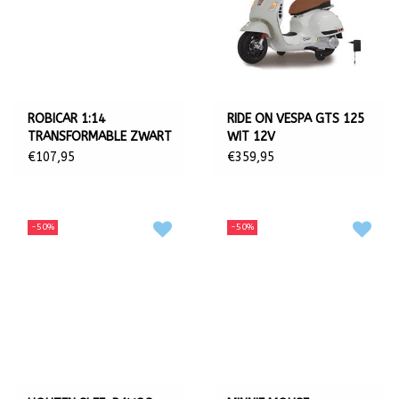
mogelijk beantwoorden.
ROBICAR 1:14
RIDE ON VESPA GTS 125
TRANSFORMABLE ZWART
WIT 12V
2,4 GHZ
€107,95
€359,95
-50%
-50%