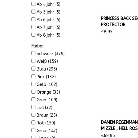
Ab 4 jahr
(5)
Ab 5 jahr
(5)
PRINCESS BACK SE
Ab 6 jahr
(5)
PROTECTOR
Ab 7 jahr
(5)
€8,95
Ab 8 jahr
(5)
Farbe:
Schwarz
(379)
Weiß
(159)
Blau
(295)
Pink
(132)
Gelb
(102)
Orange
(33)
Grün
(109)
Lila
(32)
Braun
(25)
DAMEN REGENMAN
Rot
(150)
MIZZLE , HELL RO
Grau
(147)
€69,95