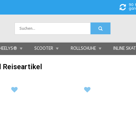
90 
gar
HEELYS®
SCOOTER
ROLLSCHUHE
INLINE SKA
 Reiseartikel