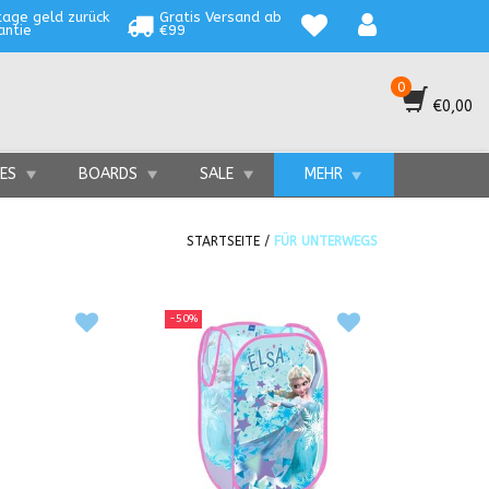
tage geld zurück
Gratis Versand ab
antie
€99
0
€0,00
TES
BOARDS
SALE
MEHR
STARTSEITE
/
FÜR UNTERWEGS
-50%