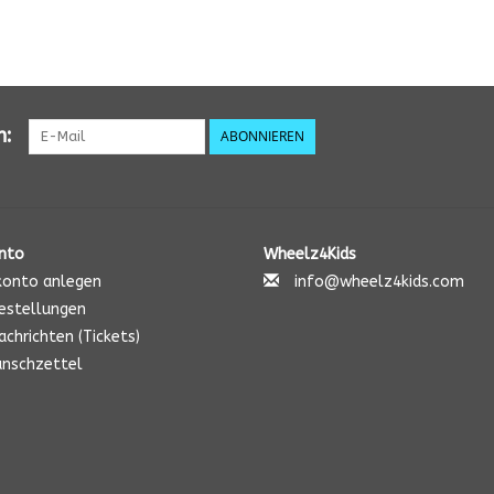
n:
ABONNIEREN
nto
Wheelz4Kids
onto anlegen
info@wheelz4kids.com
estellungen
chrichten (Tickets)
nschzettel