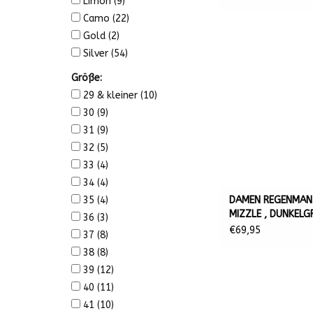
Limon
(9)
Camo
(22)
Gold
(2)
Silver
(54)
Größe:
29 & kleiner
(10)
30
(9)
31
(9)
32
(5)
33
(4)
34
(4)
DAMEN REGENMAN
35
(4)
MIZZLE , DUNKELG
36
(3)
€69,95
37
(8)
38
(8)
39
(12)
40
(11)
41
(10)