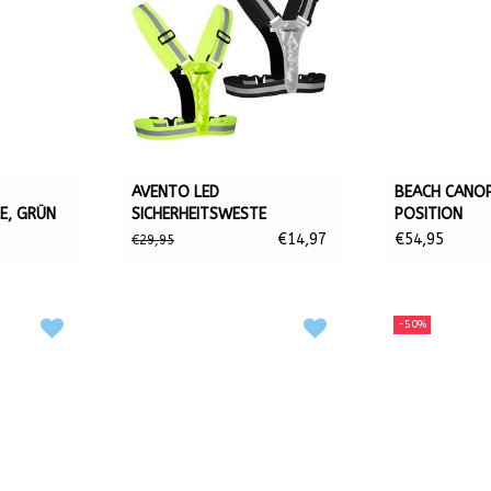
AVENTO LED
BEACH CANO
E, GRÜN
SICHERHEITSWESTE
POSITION
€14,97
€54,95
€29,95
-50%