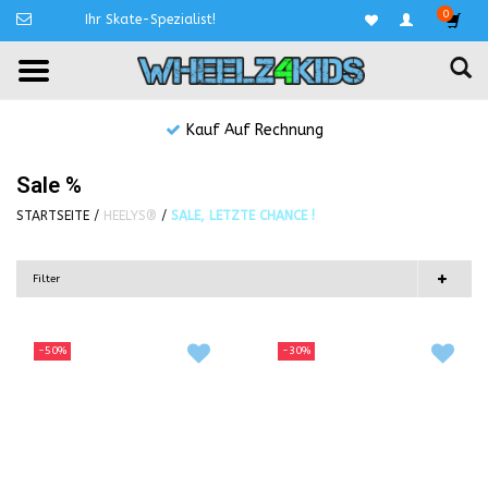
0
Ihr Skate-Spezialist!
Kauf Auf Rechnung
Sale %
STARTSEITE
/
HEELYS®
/
SALE, LETZTE CHANCE !
Filter
-50%
-30%