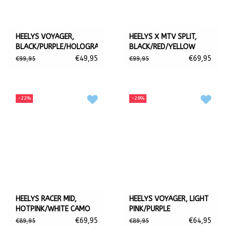
HEELYS VOYAGER,
HEELYS X MTV SPLIT,
BLACK/PURPLE/HOLOGRAM/HOT
BLACK/RED/YELLOW
PINK + BAG
€49,95
€69,95
€99,95
€99,95
-22%
-28%
HEELYS RACER MID,
HEELYS VOYAGER, LIGHT
HOTPINK/WHITE CAMO
PINK/PURPLE
€69,95
€64,95
€89,95
€89,95