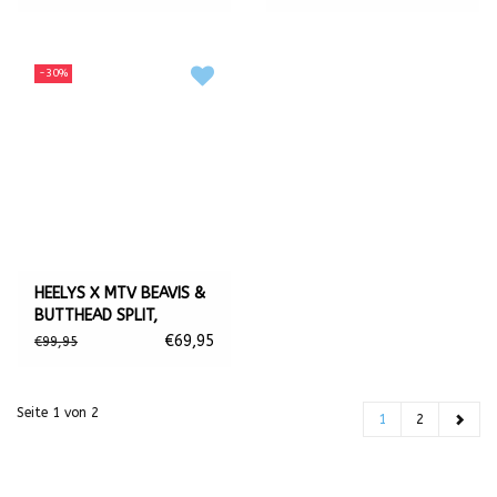
-30%
HEELYS X MTV BEAVIS &
BUTTHEAD SPLIT,
BLACK/RED
€69,95
€99,95
Seite 1 von 2
1
2