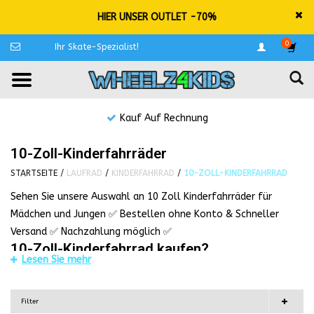
HIER UNSER OUTLET -70%
0
Ihr Skate-Spezialist!
Kauf Auf Rechnung
10-Zoll-Kinderfahrräder
STARTSEITE
/
LAUFRAD
/
KINDERFAHRRAD
/
10-ZOLL-KINDERFAHRRAD
Sehen Sie unsere Auswahl an 10 Zoll Kinderfahrräder für
Mädchen und Jungen ✅ Bestellen ohne Konto & Schneller
Versand ✅ Nachzahlung möglich ✅
10-Zoll-Kinderfahrrad kaufen?
Lesen Sie mehr
10-Zoll-Kinderfahrräder sind für Kinder von 2 bis 4 Jahren mit
einer Konfektionsgröße von 86 bis 98 geeignet. Mit Lenkung,
Filter
Verstellung und abnehmbarer Schubstange. Die richtige