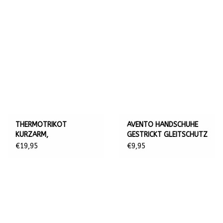
THERMOTRIKOT
AVENTO HANDSCHUHE
KURZARM,
GESTRICKT GLEITSCHUTZ
DAMEN/MARINE
SENIOR, FLUORGELB
€19,95
€9,95