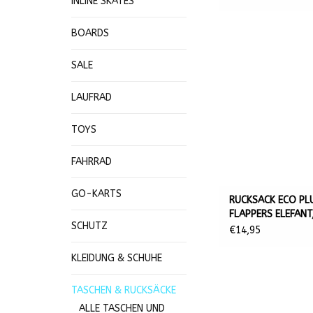
INLINE SKATES
BOARDS
SALE
LAUFRAD
TOYS
FAHRRAD
GO-KARTS
RUCKSACK ECO PL
FLAPPERS ELEFANT
SCHUTZ
30X25X18 CM
€14,95
KLEIDUNG & SCHUHE
TASCHEN & RUCKSÄCKE
ALLE TASCHEN UND