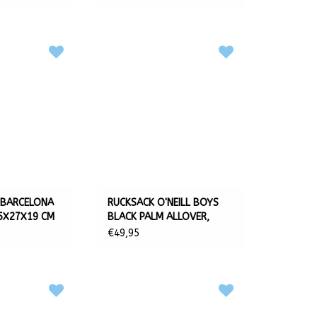
 BARCELONA
RUCKSACK O'NEILL BOYS
5X27X19 CM
BLACK PALM ALLOVER,
45X33X18 CM
€49,95