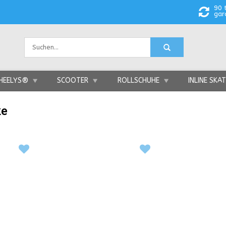
90 
gar
HEELYS®
SCOOTER
ROLLSCHUHE
INLINE SKA
ke