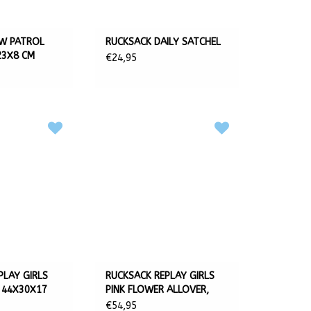
W PATROL
RUCKSACK DAILY SATCHEL
23X8 CM
€24,95
PLAY GIRLS
RUCKSACK REPLAY GIRLS
, 44X30X17
PINK FLOWER ALLOVER,
44X30X17 CM
€54,95