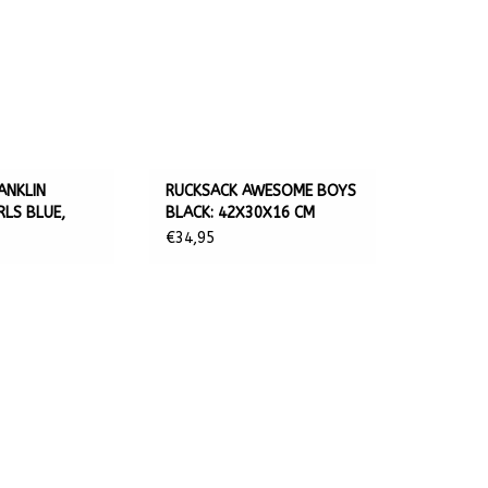
ANKLIN
RUCKSACK AWESOME BOYS
RLS BLUE,
BLACK: 42X30X16 CM
M
€34,95