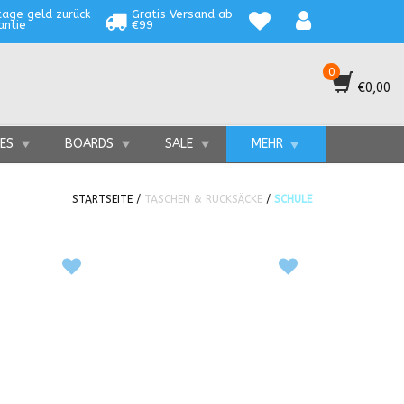
tage geld zurück
Gratis Versand ab
antie
€99
0
€0,00
TES
BOARDS
SALE
MEHR
STARTSEITE
/
TASCHEN & RUCKSÄCKE
/
SCHULE