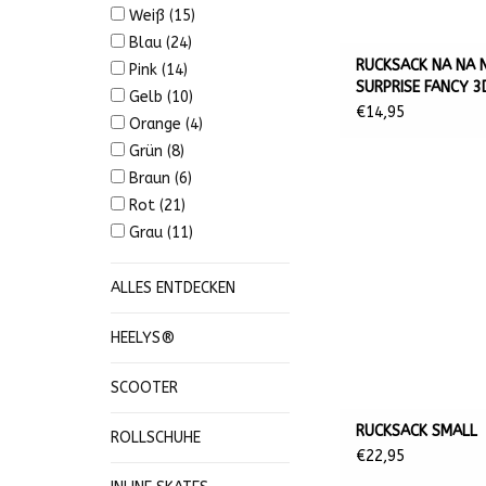
Weiß
(15)
Blau
(24)
RUCKSACK NA NA 
Pink
(14)
SURPRISE FANCY 3
Gelb
(10)
3125X12 CM
€14,95
Orange
(4)
Grün
(8)
Braun
(6)
Rot
(21)
Grau
(11)
ALLES ENTDECKEN
HEELYS®
SCOOTER
RUCKSACK SMALL
ROLLSCHUHE
€22,95