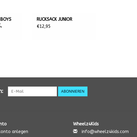
 BOYS
RUCKSACK JUNIOR
,
€12,95
n:
ABONNIEREN
nto
Wheelz4Kids
onto anlegen
info@wheelz4kids.com