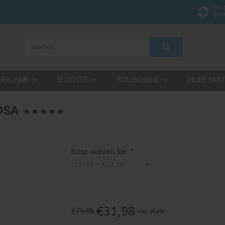
90 
gar
HEELYS®
SCOOTER
ROLLSCHUHE
INLINE SKA
OSA
Bitte wählen Sie:
*
€31,98
€79,95
Inkl. MwSt.