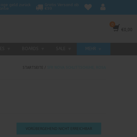
tage geld zurück
Gratis Versand ab
antie
€99
0
€0,00
TES
BOARDS
SALE
MEHR
STARTSEITE
/
SFR NOVA SCHLITTSCHUHE, ROSA
VORÜBERGEHEND NICHT ERREICHBAR