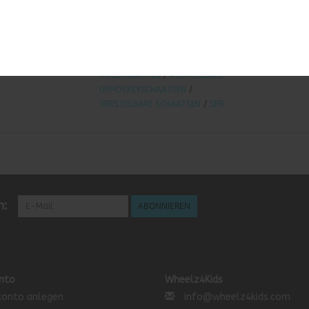
PRODUKTE
/
IJSCHOCKEYSCHAATSEN
/
IJSHOCKEYSCHAATSEN KIND
/
ROLLSCHUHE
/
ROLSCHAATSEN
/
SFR ROLLSCHUHE
/
SFR
ROLSCHAATSEN
/
VERSTELBARE
IJSHOCKEYSCHAATSEN
/
VERSTELBARE SCHAATSEN
/
SFR
n:
ABONNIEREN
nto
Wheelz4Kids
onto anlegen
info@wheelz4kids.com