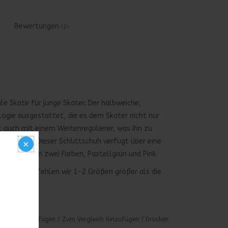
Bewertungen
(2)
ale Skate für junge Skater. Der halbweiche,
logie ausgestattet, die es dem Skater nicht nur
 auch mit einem Weitenregulierer, was ihn zu
er macht. Dieser Schlittschuh verfügt über eine
Erhältlich in zwei Farben, Pastellgrün und Pink.
Deshalb empfehlen wir 1-2 Größen größer als die
chliste hinzufügen
/
Zum Vergleich hinzufügen
/
Drucken