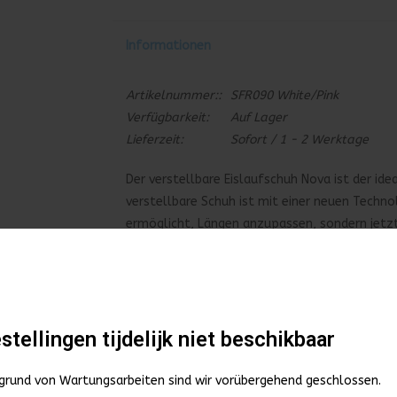
Informationen
Artikelnummer::
SFR090 White/Pink
Verfügbarkeit:
Auf Lager
Lieferzeit:
Sofort / 1 - 2 Werktage
Der verstellbare Eislaufschuh Nova ist der ide
verstellbare Schuh ist mit einer neuen Techno
ermöglicht, Längen anzupassen, sondern jetzt
einem perfekten Begleiter für wachsende Skat
vorgeschärfte Edelstahlklinge im Hockey-Stil. 
Bemerkung:
Die Rollschuhe fallen klein aus. 
normale Schuhgröße zu wählen.
stellingen tijdelijk niet beschikbaar
grund von Wartungsarbeiten sind wir vorübergehend geschlossen.
ALLE WINTERSPORT PRODUCTEN /
Zur Wuns