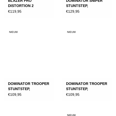
BLAZER PRO
DOMINATOR SNIPER
DISTORTION 2
STUNTSTEP,
WIT/ORANJE
ZWART/ORANJE
€119,95
€129,95
NIEUW
NIEUW
DOMINATOR TROOPER
DOMINATOR TROOPER
STUNTSTEP,
STUNTSTEP,
ZWART/ORANJE
ZWART/ROZE
€109,95
€109,95
NIEUW