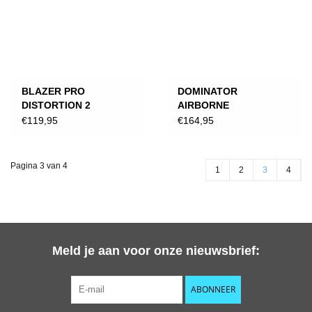
BLAZER PRO
DOMINATOR
DISTORTION 2
AIRBORNE
BLAUW/ROOD
STUNTSTEP,
€119,95
€164,95
ZWART/WIT
Pagina 3 van 4
1
2
3
4
Meld je aan voor onze nieuwsbrief:
ABONNEER