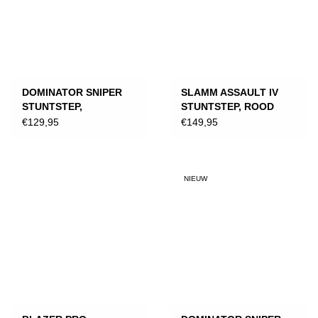
DOMINATOR SNIPER
SLAMM ASSAULT lV
STUNTSTEP,
STUNTSTEP, ROOD
ZWART/NEON
€129,95
€149,95
NIEUW