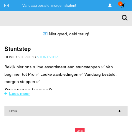
0
Vandaag besteld, morgen skaten!
Niet goed, geld terug!
Stuntstep
HOME
/
STEPPEN
/
STUNTSTEP
Bekijk hier ons ruime assortiment aan stuntsteppen ✅ Van
beginner tot Pro ✅ Leuke aanbiedingen ✅ Vandaag besteld,
morgen steppen ✅
Stuntstep kopen?
Lees meer
De
Stuntstep
is al enkele jaren zeer polulair en wint nog steeds
aan populariteit. Stuntsteps zijn deze tijd al niet meer weg te
Filters
denken uit het hedendaagse straatbeeld. Onze stuntsteppen zijn
erg gewild onder jongeren. Kijk
hier
gelijk voor ons ruime
assortiment aan stuntsteps.
-24%