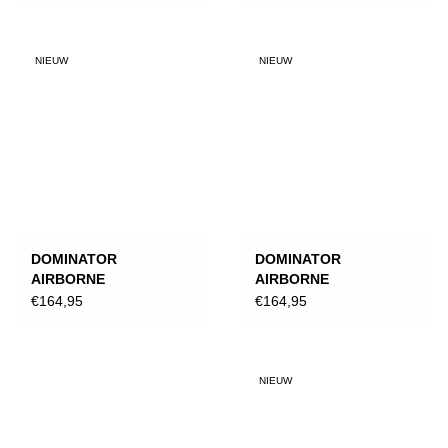
NIEUW
NIEUW
DOMINATOR
DOMINATOR
AIRBORNE
AIRBORNE
STUNTSTEP,
STUNTSTEP,
€164,95
€164,95
ZWART/ORANJE
ZWART/MINT
NIEUW