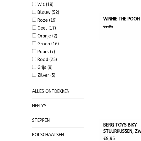
Wit
(19)
Blauw
(52)
WINNIE THE POOH 
Roze
(19)
€9,95
Geel
(17)
Oranje
(2)
Groen
(16)
Paars
(7)
Rood
(25)
Grijs
(9)
Zilver
(5)
ALLES ONTDEKKEN
HEELYS
STEPPEN
BERG TOYS BIKY
STUURKUSSEN, Z
ROLSCHAATSEN
€9,95