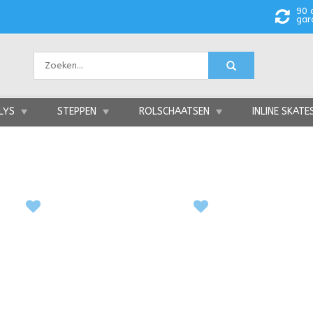
90 
gar
LYS
STEPPEN
ROLSCHAATSEN
INLINE SKATE