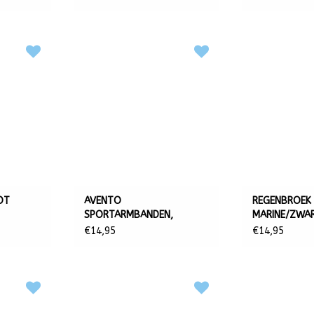
OT
AVENTO
REGENBROEK 
SPORTARMBANDEN,
MARINE/ZWA
REFLECTEREND MET 4
€14,95
€14,95
LICHTJES