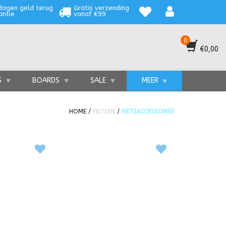
dagen geld terug
Gratis verzending
antie
vanaf €99
0
€0,00
S
BOARDS
SALE
MEER
HOME
/
FIETSEN
/
FIETSACCESSOIRES