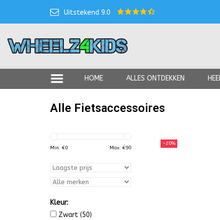
Uitstekend 9.0
HOME
ALLES ONTDEKKEN
HEE
Alle Fietsaccessoires
-20%
Min: €
0
Max: €
90
Kleur:
Zwart
(50)