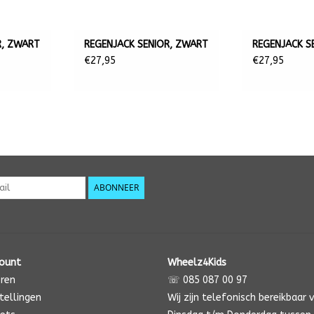
R, ZWART
REGENJACK SENIOR, ZWART
REGENJACK S
€27,95
€27,95
ABONNEER
count
Wheelz4Kids
eren
☏ 085 087 00 97
tellingen
Wij zijn telefonisch bereikbaar 