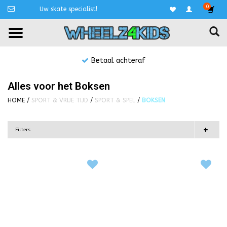
0
Uw skate specialist!
Niet goed, geld terug!
Alles voor het Boksen
HOME
/
SPORT & VRIJE TIJD
/
SPORT & SPEL
/
BOKSEN
Filters