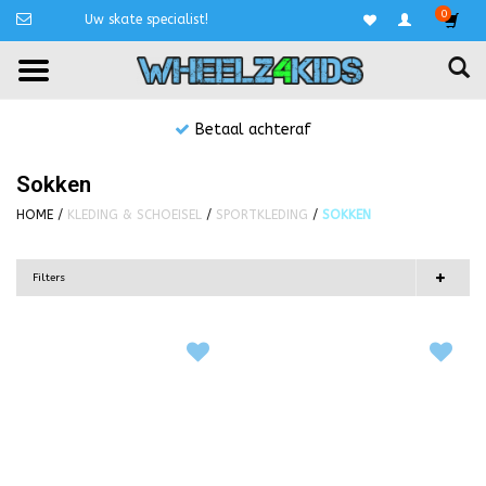
0
Uw skate specialist!
Betaal achteraf
Sokken
HOME
/
KLEDING & SCHOEISEL
/
SPORTKLEDING
/
SOKKEN
Filters