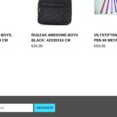
 BOYS,
RUGZAK AWESOME BOYS
VILTSTIFTE
4 CM
BLACK: 42X30X16 CM
PEN 68 MET
50 STUKS
€34,95
€59,95
ABONNEER