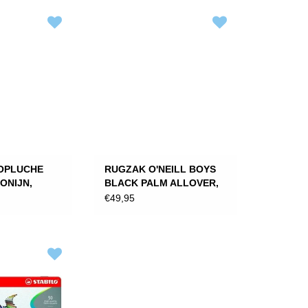
OPLUCHE
RUGZAK O'NEILL BOYS
ONIJN,
BLACK PALM ALLOVER,
M
45X33X18 CM
€49,95