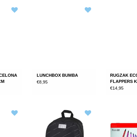
CELONA
LUNCHBOX BUMBA
RUGZAK EC
CM
FLAPPERS K
€8,95
30X25X18 C
€14,95