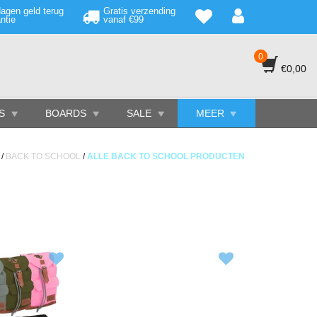
agen geld terug
Gratis verzending
ntie
vanaf €99
0
€0,00
S
BOARDS
SALE
MEER
/
BACK TO SCHOOL
/
ALLE BACK TO SCHOOL PRODUCTEN
en, back to school agenda's, back to school producten,
delig in de online winkel van Wheelz4Kidz. Wij bieden
 van schooltassen tot rugzakken. In onze webshop vind
ds profiteer je van een aantal unieke voordelen. Zo