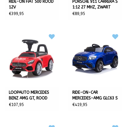
RIDE-ON FIAT 500 ROOD
PORSCHE 911 CARRERA S
12V
1:12 27 MHZ, ZWART
€399,95
€89,95
LOOPAUTO MERCEDES
RIDE-ON-CAR
BENZ AMG GT, ROOD
MERCEDES-AMG GLC63 S
COUPE 4WD, BLAUW
€107,95
€419,95