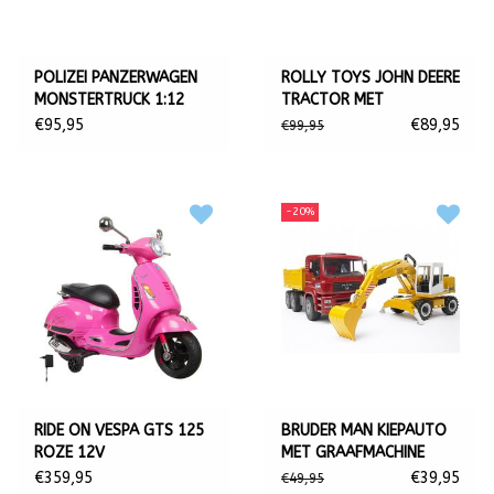
POLIZEI PANZERWAGEN
ROLLY TOYS JOHN DEERE
MONSTERTRUCK 1:12
TRACTOR MET
LED 27 MHZ
AANHANGER
€95,95
€89,95
€99,95
-20%
RIDE ON VESPA GTS 125
BRUDER MAN KIEPAUTO
ROZE 12V
MET GRAAFMACHINE
€359,95
€39,95
€49,95