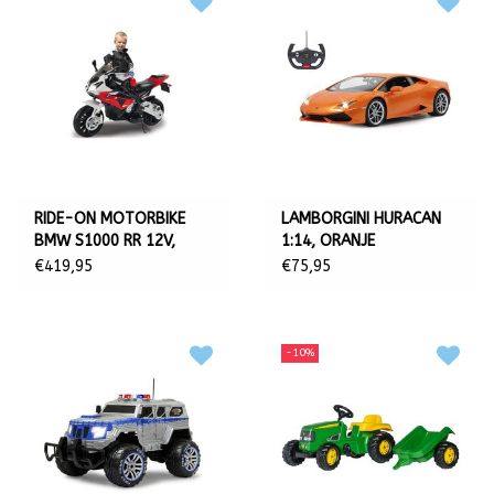
RIDE-ON MOTORBIKE
LAMBORGINI HURACAN
BMW S1000 RR 12V,
1:14, ORANJE
ROOD
€419,95
€75,95
-10%