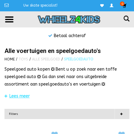
0
Uw skate specialist!
Niet goed, geld terug!
Alle voertuigen en speelgoedauto's
HOME
/
TOYS
/
ALLE SPEELGOED
/
SPEELGOEDAUTO
Speelgoed auto kopen ❎ Bent u op zoek naar een toffe
speelgoed auto ❎ Ga dan snel naar ons uitgebreide
assortiment aan speelgoedauto's en voertuigen ❎
Speelgoed
auto kopen, speelgoedauto
Lees meer
Speelgoed auto kopen? Speelgoedauto's
koopt u bij Wheelz4Kids!
Filters
Bent u op zoek naar een toffe speelgoed auto voor uw
kind(eren. Dan bent u bij Wheelz4Kids op de juiste plek. U kunt
het vast nog wel van vroeger: spelen met een
speelgoed