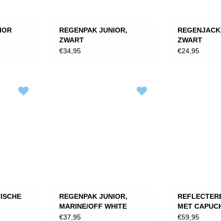
IOR
REGENPAK JUNIOR,
REGENJACK 
ZWART
ZWART
€34,95
€24,95
ISCHE
REGENPAK JUNIOR,
REFLECTER
MARINE/OFF WHITE
MET CAPUC
FULL REFLE
€37,95
€59,95