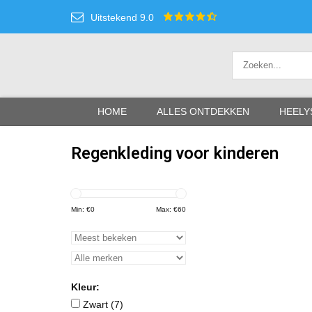
Uitstekend 9.0
HOME
ALLES ONTDEKKEN
HEELY
Regenkleding voor kinderen
Min: €
0
Max: €
60
Kleur:
Zwart
(7)