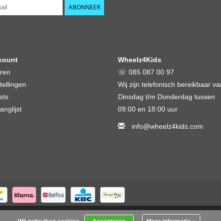
ABONNEER
count
Wheelz4Kids
eren
☏ 085 087 00 97
tellingen
Wij zijn telefonisch bereikbaar va
ets
Dinsdag t/m Donderdag tussen
anglijst
09:00 en 18:00 uur
info@wheelz4kids.com