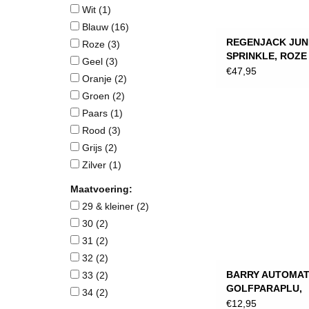
Wit
(1)
Blauw
(16)
REGENJACK JUN
Roze
(3)
SPRINKLE, ROZE
Geel
(3)
€47,95
Oranje
(2)
Groen
(2)
Paars
(1)
Rood
(3)
Grijs
(2)
Zilver
(1)
Maatvoering:
29 & kleiner
(2)
30
(2)
31
(2)
32
(2)
BARRY AUTOMAT
33
(2)
GOLFPARAPLU,
34
(2)
DONKERBLAUW
€12,95