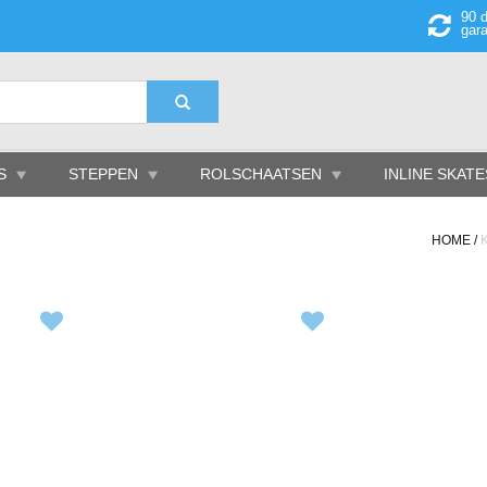
90 d
gara
S
STEPPEN
ROLSCHAATSEN
INLINE SKATE
HOME
/