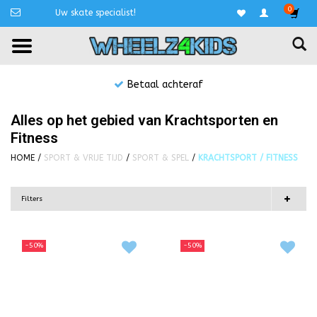
0
Uw skate specialist!
Niet goed, geld terug!
Alles op het gebied van Krachtsporten en
Fitness
HOME
/
SPORT & VRIJE TIJD
/
SPORT & SPEL
/
KRACHTSPORT / FITNESS
Filters
-50%
-50%