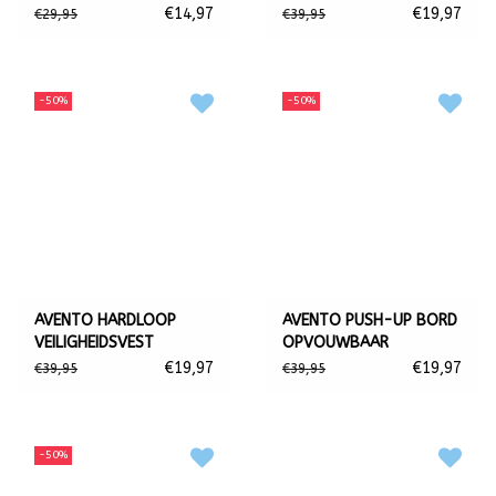
€14,97
€19,97
€29,95
€39,95
-50%
-50%
AVENTO HARDLOOP
AVENTO PUSH-UP BORD
VEILIGHEIDSVEST
OPVOUWBAAR
OPLAADBAAR, LED
€19,97
€19,97
€39,95
€39,95
-50%