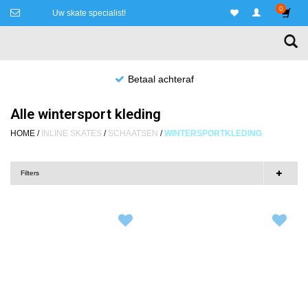
0
Uw skate specialist!
Niet goed, geld terug!
Alle wintersport kleding
HOME
/
INLINE SKATES
/
SCHAATSEN
/
WINTERSPORTKLEDING
Filters