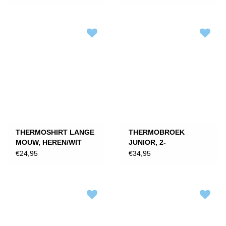
THERMOSHIRT LANGE
THERMOBROEK
MOUW, HEREN/WIT
JUNIOR, 2-
PACK/ZWART
€24,95
€34,95