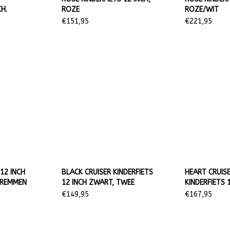
CH.
ROZE
ROZE/WIT
€151,95
€221,95
12 INCH
BLACK CRUISER KINDERFIETS
HEART CRUIS
DREMMEN
12 INCH ZWART, TWEE
KINDERFIETS 1
HANDREMMEN
WIT/PAARS
€149,95
€167,95