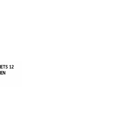
IETS 12
MEN