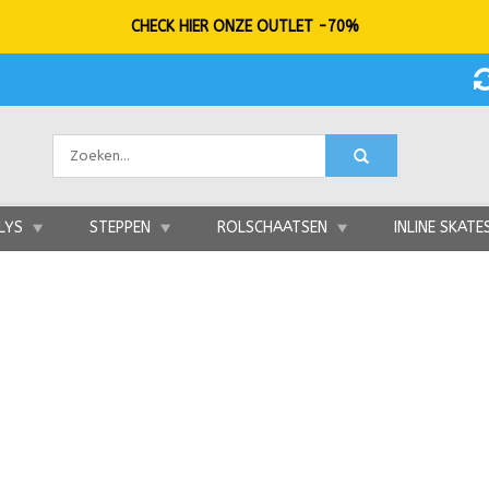
CHECK HIER ONZE OUTLET -70%
LYS
STEPPEN
ROLSCHAATSEN
INLINE SKATE