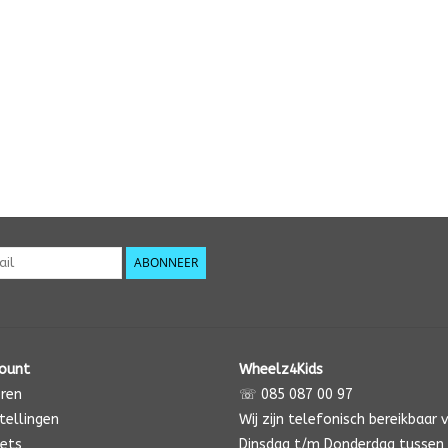
ABONNEER
count
Wheelz4Kids
eren
☏ 085 087 00 97
tellingen
Wij zijn telefonisch bereikbaar 
kets
Dinsdag t/m Donderdag tussen