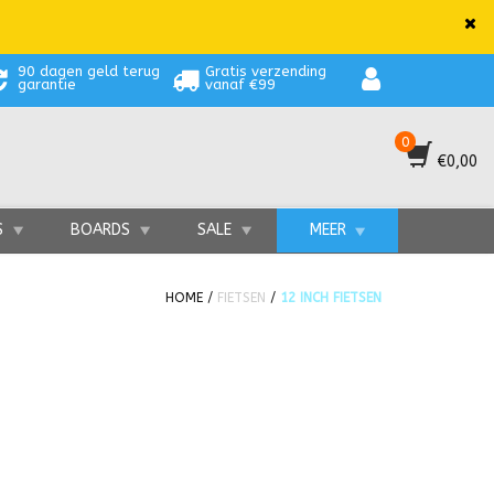
90 dagen geld terug
Gratis verzending
garantie
vanaf €99
0
€0,00
S
BOARDS
SALE
MEER
HOME
/
FIETSEN
/
12 INCH FIETSEN