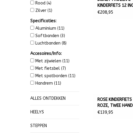
Rood
(4)
KINDERFIETS 12 IN
Zilver
(1)
BLAUW/PAARS
€208,95
Specificaties:
Aluminium
(11)
Softbanden
(3)
Luchtbanden
(8)
Accesoires/Info:
Met zijwielen
(11)
Met fietsbel
(7)
Met spatborden
(11)
Handrem
(11)
ALLES ONTDEKKEN
ROSE KINDERFIETS 
ROZE, TWEE HAN
HEELYS
€139,95
STEPPEN