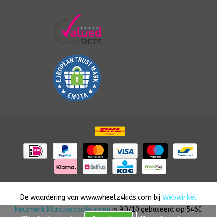
De waardering van
www.wheelz4kids.com
bij
Webwinkel
Keurmerk Klantbeoordelingen
is
9.0
/
10
gebaseerd op
5460