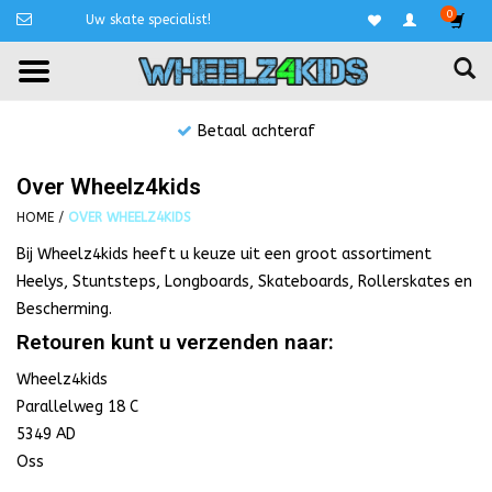
0
Uw skate specialist!
Betaal achteraf
Over Wheelz4kids
HOME
/
OVER WHEELZ4KIDS
Bij Wheelz4kids heeft u keuze uit een groot assortiment
Heelys, Stuntsteps, Longboards, Skateboards, Rollerskates en
Bescherming.
Retouren kunt u verzenden naar:
Wheelz4kids
Parallelweg 18 C
5349 AD
Oss