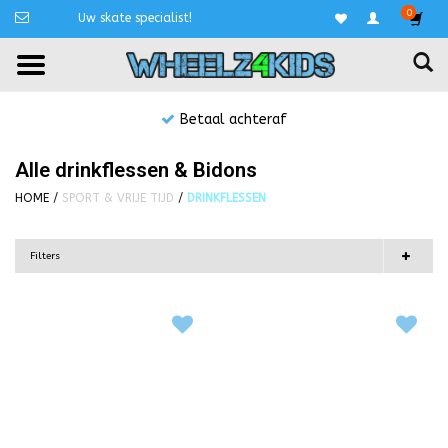
0
Uw skate specialist!
Betaal achteraf
Alle drinkflessen & Bidons
HOME
/
SPORT & VRIJE TIJD
/
DRINKFLESSEN
Filters