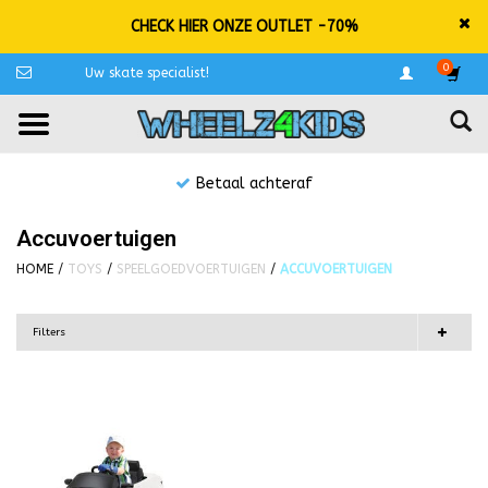
CHECK HIER ONZE OUTLET -70%
0
Uw skate specialist!
Betaal achteraf
Accuvoertuigen
HOME
/
TOYS
/
SPEELGOEDVOERTUIGEN
/
ACCUVOERTUIGEN
Filters