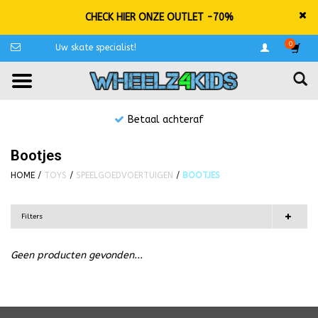
CHECK HIER ONZE OUTLET -70%
0
Uw skate specialist!
Betaal achteraf
Bootjes
HOME
/
TOYS
/
SPEELGOEDVOERTUIGEN
/
BOOTJES
Filters
Geen producten gevonden...