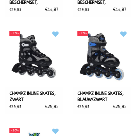
BESCHERMSET,
BESCHERMSET,
BLAUW/ZWART
ROZE/WIT
€14,97
€14,97
€29,95
€29,95
-57%
-57%
CHAMPZ INLINE SKATES,
CHAMPZ INLINE SKATES,
ZWART
BLAUW/ZWART
€29,95
€29,95
€69,95
€69,95
-50%