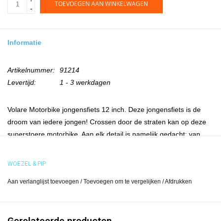
TOEVOEGEN AAN WINKELWAGEN
-
Informatie
Artikelnummer:
91214
Levertijd:
1 - 3 werkdagen
Volare Motorbike jongensfiets 12 inch. Deze jongensfiets is de
droom van iedere jongen! Crossen door de straten kan op deze
superstoere motorbike. Aan elk detail is namelijk gedacht: van
brede banden tot grote kunststof spatborden en van een echt
racezadel tot zijwielen om snel te kunnen leren fietsen. Verder
WOEZEL & PIP
heeft de fiets een gesloten kettingskast, om de kleine vingertjes te
Aan verlanglijst toevoegen
/
Toevoegen om te vergelijken
/
Afdrukken
beschermen. De zijwielen zijn afneembaar. De fiets heeft zowel
een hand- als een terugtraprem. De coole motorbike is geschikt
voor jongens in de leeftijd van 3 tot 5.5 jaar en met kledingmaat
Gerelateerde producten
92-104. De fiets is voor 95% afgemonteerd, dus bijna fietsklaar.