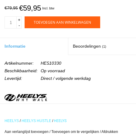
€59,95
€79,95
Incl. btw
+
TOEVOEGEN AAN WINKELWAGEN
-
Informatie
Beoordelingen
(1)
Artikelnummer:
HES10330
Beschikbaarheid:
Op voorraad
Levertijd:
Direct / volgende werkdag
Nickelodeon's SpongeBob Squarepants - lichtgeel / diep Aqua /
HEELYS
/
HEELYS HUSTLE
/
HEELYS
zeewier
Aan verlanglijst toevoegen
/
Toevoegen om te vergelijken
/
Afdrukken
We werkten samen met de legende SpongeBob SquarePants en