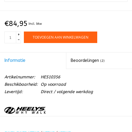
€84,95
Incl. btw
+
TOEVOEGEN AAN WINKELWAGEN
-
Informatie
Beoordelingen
(2)
Artikelnummer:
HES10356
Beschikbaarheid:
Op voorraad
Levertijd:
Direct / volgende werkdag
De nieuwe limited editions Chupa Chups Heelys zijn gearriveerd