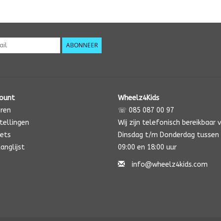
ABONNEER
count
Wheelz4Kids
eren
☏ 085 087 00 97
tellingen
Wij zijn telefonisch bereikbaar 
kets
Dinsdag t/m Donderdag tussen
langlijst
09:00 en 18:00 uur
info@wheelz4kids.com