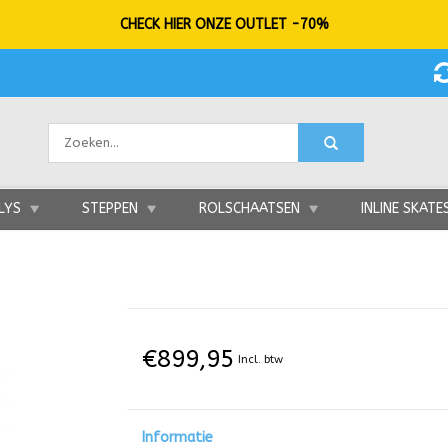
CHECK HIER ONZE OUTLET -70%
LYS
STEPPEN
ROLSCHAATSEN
INLINE SKATE
€899,95
Incl. btw
Informatie