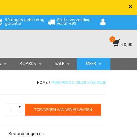
90 dagen geld terug
Gratis verzending
garantie
vanaf €99
0
€0,00
S
BOARDS
SALE
MEER
HOME
/
MIBO REVOO 28/28 STEP, BLUE
+
TOEVOEGEN AAN WINKELWAGEN
-
Beoordelingen
(0)