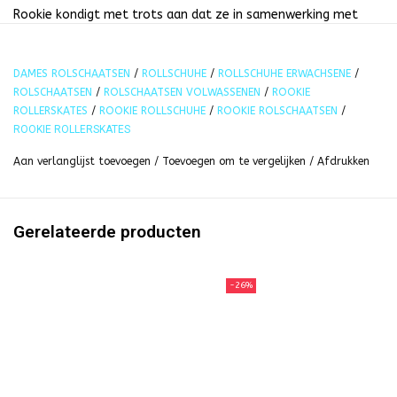
Rookie kondigt met trots aan dat ze in samenwerking met
Coca-Cola een gloednieuwe collectie heeft gelanceerd. De
Unity-collectie, geïnspireerd op de Coca-Cola Hilltop-
DAMES ROLSCHAATSEN
/
ROLLSCHUHE
/
ROLLSCHUHE ERWACHSENE
/
reclame uit 1971, viert de tijdloze waarden van vrede,
ROLSCHAATSEN
/
ROLSCHAATSEN VOLWASSENEN
/
ROOKIE
inclusiviteit, diversiteit en optimisme.
ROLLERSKATES
/
ROOKIE ROLLSCHUHE
/
ROOKIE ROLSCHAATSEN
/
ROOKIE ROLLERSKATES
Bovenwerk: Synthetische gewatteerde soft boot met fleece
voering en gedetailleerd Coca-Cola borduursel.
Aan verlanglijst toevoegen
/
Toevoegen om te vergelijken
/
Afdrukken
Veters: bedrukte veter aglets en metalen Coca-Cola
veterslot
Gerelateerde producten
Bovenkant: zacht gevoerde schoen met synthetisch voering
en fleecevoering
Wielen: PU 58x32mm 80A
-26%
Chassis: nylon
Trucks: nylon
Toestop: PU-gegoten
Lagers: Abec 7