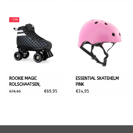
-13%
ROOKIE MAGIC
ESSENTIAL SKATEHELM
ROLSCHAATSEN,
PINK
CHECKER
€69,95
€34,95
€79,95